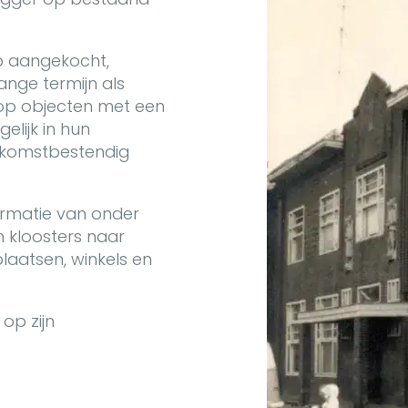
co aangekocht,
nge termijn als
t op objecten met een
elijk in hun
oekomstbestendig
formatie van onder
 kloosters naar
laatsen, winkels en
op zijn