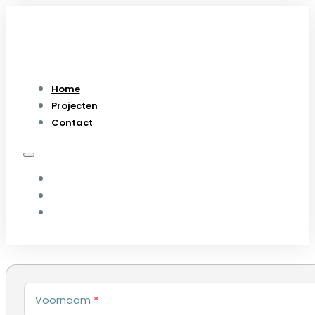
Home
Projecten
Contact
HOME
PROJECTEN
CONTACT
Voornaam
*